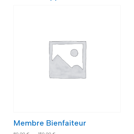
Membre Bienfaiteur
Plage
80,00
€
–
150,00
€