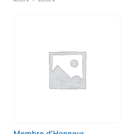
de
prix :
80,00 €
à
150,00 €
Membre d’Honneur