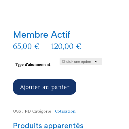
Membre Actif
Plage
65,00
€
–
120,00
€
de
prix :
65,00 €
Type d'abonnement
à
120,00 €
quantité
Ajouter au panier
de
Membre
Actif
UGS :
ND
Catégorie :
Cotisation
Produits apparentés