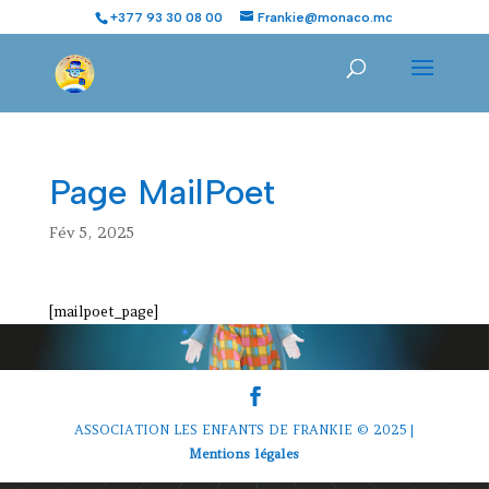
+377 93 30 08 00
Frankie@monaco.mc
Page MailPoet
Fév 5, 2025
[mailpoet_page]
ASSOCIATION LES ENFANTS DE FRANKIE © 2025 |
Mentions légales